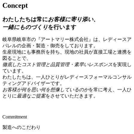
Concept
わたしたちは常に
お客様に寄り添い、
一緒にものづくり
を行います
岐阜県岐阜市の『アートマリー株式会社』は、レディースア
パレルの企画・製造・御売をしております。
生産現地にも事務所を持ち、現地の社員が直接工場と連携を
図ることで、
徹底したコスト管理と品質管理・素早いレスポンス
を実現し
ています。
わたしたちは、一人ひとりが
レディースフォーマルコンサル
ティングアドバイザー
です。
お客様が何を思い何を想像しているのか
を常に考え、一人ひ
とりに
最適なご提案
をさせていただきます。
Commitment
製造へのこだわり